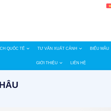
ỊCH QUỐC TẾ
TƯ VẤN XUẤT CẢNH
BIỂU MẪU
GIỚI THIỆU
LIÊN HỆ
CHÂU