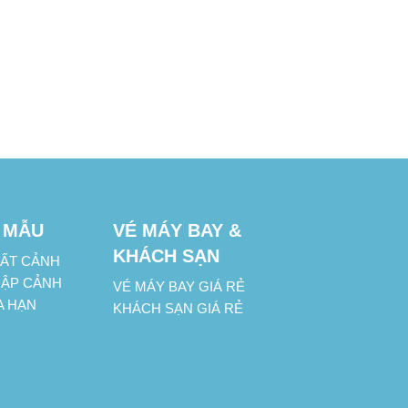
 MẪU
VÉ MÁY BAY &
KHÁCH SẠN
UẤT CẢNH
HẬP CẢNH
VÉ MÁY BAY GIÁ RẺ
A HẠN
KHÁCH SẠN GIÁ RẺ