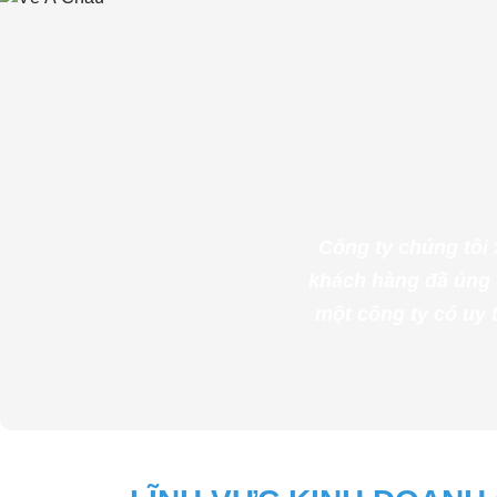
Công ty chúng tôi 
khách hàng đã ủng 
một công ty có uy 