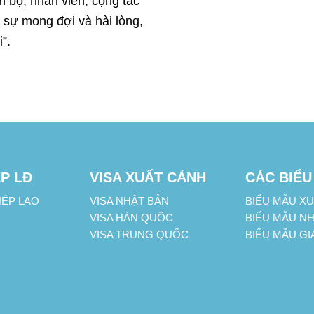
n bộ, nhân viên, cộng tác
 sự mong đợi và hài lòng,
”.
P LĐ
VISA XUẤT CẢNH
CÁC BIỂU
HÉP LAO
VISA NHẬT BẢN
BIỂU MẪU X
VISA HÀN QUỐC
BIỂU MẪU N
VISA TRUNG QUỐC
BIỂU MẪU GI