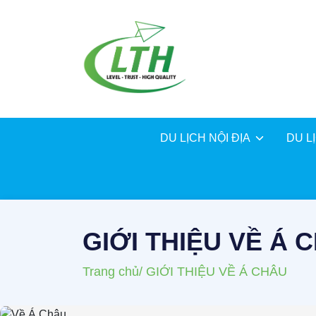
DU LỊCH NỘI ĐỊA
DU L
GIỚI THIỆU VỀ Á 
Trang chủ
/ GIỚI THIỆU VỀ Á CHÂU