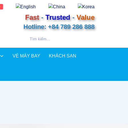
Fast
-
Trusted
-
Value
Hotline: +84 789 286 888
VÉ MÁY BAY
KHÁCH SẠN