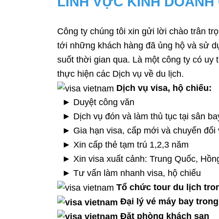
LĨNH VỰC KINH DOANH
Công ty chúng tôi xin gửi lời chào trân 
tới những khách hàng đã ủng hộ và sử dụ
suốt thời gian qua. Là một công ty có uy 
thực hiện các Dịch vụ về du lịch.
Dịch vụ visa, hộ chiếu:
► Duyệt công văn
► Dịch vụ đón và làm thủ tục tại sân ba
► Gia hạn visa, cấp mới và chuyển đổi 
► Xin cấp thẻ tạm trú 1,2,3 năm
► Xin visa xuất cảnh: Trung Quốc, Hồn
► Tư vấn làm nhanh visa, hộ chiếu
Tổ chức tour du lịch tro
Đại lý vé máy bay tron
Đặt phòng khách sạn