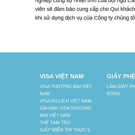
nghiệp cùng sự nhiệt tình của đội ngũ Cá
viên sẽ đảm bảo cung cấp cho Quí khách
khi sử dụng dịch vụ của Công ty chúng tôi
VISA VIỆT NAM
GIẤY PHÉ
VISA THƯƠNG MẠI VIỆT
LÀM GIẤY P
NAM
ĐỘNG
VISA DU LỊCH VIỆT NAM
GIA HẠN VISA THƯƠNG
MẠI VIỆT NAM
THẺ TẠM TRÚ
GIẤY MIỄN THỊ THỰC 5