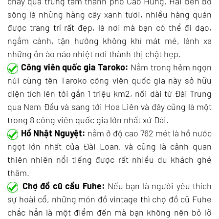
chảy qua trung tâm thành phố Cao Hùng. Hai bên bờ
sông là những hàng cây xanh tươi, nhiều hàng quán
được trang trí rất đẹp, là nơi mà bạn có thể đi dạo,
ngắm cảnh, tận hưởng không khí mát mẻ, lánh xa
những ồn ào náo nhiệt nơi thành thị chật hẹp.
Công viên quốc gia Taroko:
Nằm trong hẻm ngọn
núi cùng tên Taroko công viên quốc gia này sở hữu
diện tích lên tới gần 1 triệu km2, nối dài từ Đài Trung
qua Nam Đầu và sang tới Hoa Liên và đây cũng là một
trong 8 công viên quốc gia lớn nhất xứ Đài.
Hồ Nhật Nguyệt:
nằm ở độ cao 762 mét là hồ nước
ngọt lớn nhất của Đài Loan, và cũng là cảnh quan
thiên nhiên nổi tiếng được rất nhiều du khách ghé
thăm.
Chợ đồ cũ cầu Fuhe:
Nếu bạn là người yêu thích
sự hoài cổ, những món đồ vintage thì chợ đồ cũ Fuhe
chắc hẳn là một điểm đến mà bạn không nên bỏ lỡ