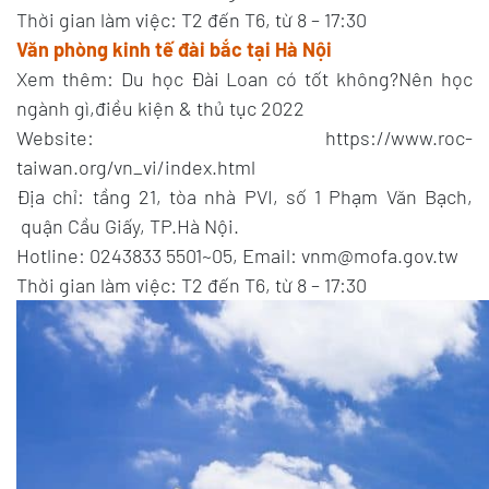
Thời gian làm việc: T2 đến T6, từ 8 – 17:30
Văn phòng kinh tế đài bắc tại Hà Nội
Xem thêm: Du học Đài Loan có tốt không?Nên học
ngành gì,điều kiện & thủ tục 2022
Website: https://www.roc-
taiwan.org/vn_vi/index.html
Địa chỉ: tầng 21, tòa nhà PVI, số 1 Phạm Văn Bạch,
quận Cầu Giấy, TP.Hà Nội.
Hotline: 0243833 5501~05, Email: vnm@mofa.gov.tw
Thời gian làm việc: T2 đến T6, từ 8 – 17:30