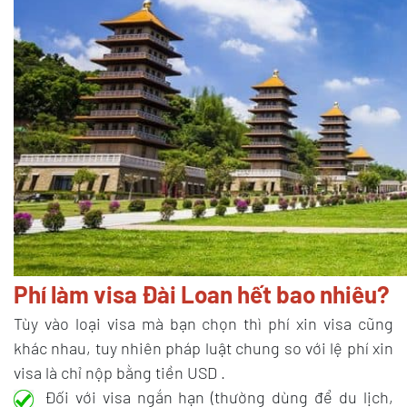
Phí làm visa Đài Loan hết bao nhiêu?
Tùy vào loại visa mà bạn chọn thì phí xin visa cũng
khác nhau, tuy nhiên pháp luật chung so với lệ phí xin
visa là chỉ nộp bằng tiền USD .
Đối với visa ngắn hạn (thường dùng để du lịch,