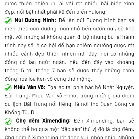
được thiên nhiên ưu ái với rất nhiều bãi biển xinh
đẹp, nổi bật nhất phải kể đến biển Fulong.
Núi Dương Minh:
Để lên núi Dương Minh bạn sẽ
men theo con đường mòn nhỏ bển sườn núi, sẽ khá
mệt với những ai không quen đi bộ nhưng bù lại hành
trình này sẽ là cơ hội để bạn chiêm ngưỡng được rất
nhiều cảnh đẹp thiên nhiên nơi đây, nơi có những
đồng cỏ lau ngút ngàn, nếu đến đây vào khoảng
tháng 5 tới tháng 7 bạn sẽ được thấy những cánh
đồng hoa loa kèn vô cùng thơ mộng.
Miếu Văn Võ:
Tọa lạc tại phía bắc hồ Nhật Nguyệt,
Đài Trung, Miếu Văn Võ – một trong những địa điểm
du lịch Đài Trung nổi tiếng, là nơi thờ Quan Công và
Khổng Tử. Đ
Chợ đêm Ximending:
Đến Ximending, bạn sẽ
không thể bỏ qua một “đặc sản” thú vị đó là chợ đêm.
Chợ đêm ở Ximending rất đông vui, nhộn nhịp. Những