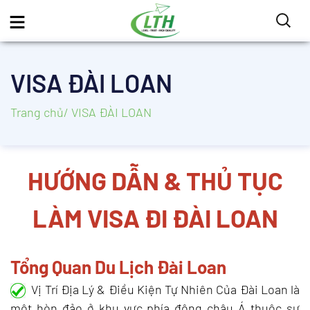
VISA ĐÀI LOAN
Trang chủ
/ VISA ĐÀI LOAN
HƯỚNG DẪN & THỦ TỤC
LÀM VISA ĐI ĐÀI LOAN
Tổng Quan Du Lịch Đài Loan
Vị Trí Địa Lý & Điều Kiện Tự Nhiên Của Đài Loan là
một hòn đảo ở khu vực phía đông châu Á thuộc sự