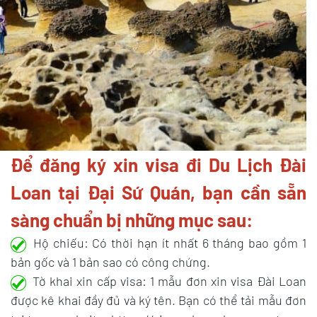
Để đăng ký xin visa đi Du Lịch Đài
Loan tại Đại Sứ Quán, bạn cần sẵn
sàng chuẩn bị những mục sau:
Hộ chiếu: Có thời hạn ít nhất 6 tháng bao gồm 1
bản gốc và 1 bản sao có công chứng.
Tờ khai xin cấp visa: 1 mẫu đơn xin visa Đài Loan
được kê khai đầy đủ và ký tên. Bạn có thể tải mẫu đơn