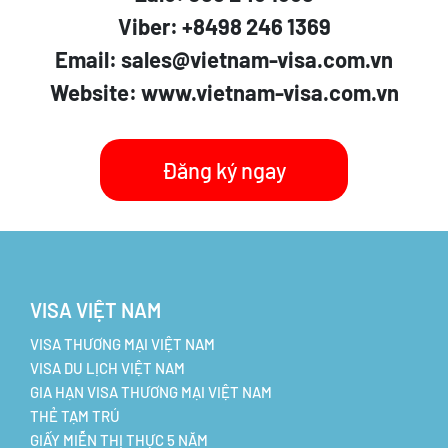
Viber: +8498 246 1369
Email: sales@vietnam-visa.com.vn
Website: www.vietnam-visa.com.vn
Đăng ký ngay
VISA VIỆT NAM
VISA THƯƠNG MẠI VIỆT NAM
VISA DU LỊCH VIỆT NAM
GIA HẠN VISA THƯƠNG MẠI VIỆT NAM
THẺ TẠM TRÚ
GIẤY MIỄN THỊ THỰC 5 NĂM