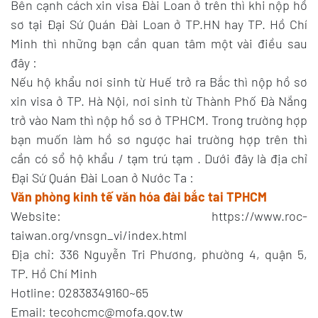
Bên cạnh cách xin visa Đài Loan ở trên thì khi nộp hồ
sơ tại Đại Sứ Quán Đài Loan ở TP.HN hay TP. Hồ Chí
Minh thì những bạn cần quan tâm một vài điều sau
đây :
Nếu hộ khẩu nơi sinh từ Huế trở ra Bắc thì nộp hồ sơ
xin visa ở TP. Hà Nội, nơi sinh từ Thành Phố Đà Nẵng
trở vào Nam thì nộp hồ sơ ở TPHCM. Trong trường hợp
bạn muốn làm hồ sơ ngược hai trường hợp trên thì
cần có sổ hộ khẩu / tạm trú tạm . Dưới đây là địa chỉ
Đại Sứ Quán Đài Loan ở Nước Ta :
Văn phòng kinh tế văn hóa đài bắc tai TPHCM
Website: https://www.roc-
taiwan.org/vnsgn_vi/index.html
Địa chỉ: 336 Nguyễn Tri Phương, phường 4, quận 5,
TP. Hồ Chí Minh
Hotline: 02838349160~65
Email: tecohcmc@mofa.gov.tw