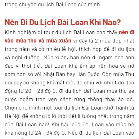
trong chuyến du lịch Đài Loan của mình.
Nên Đi Du Lịch Đài Loan Khi Nào?
Kinh nghiệm đi tour du lịch Đài Loan cho thấy
nên đi
vào mùa thu và mùa xuân
vì đây là 2 mùa đẹp nhất
trong năm và có nhiều lễ hội, thích hợp để đi du lịch
và nghỉ dưỡng.
Mùa xuân, bạn nên đi ngắm hoa anh
đào vì thời tiết Đài Loan khá ấm áp nên hoa sẽ nở
sớm hơn so với Nhật Bản hay Hàn Quốc. Còn mùa Thu
nơi đây có không khí mát mẻ, dễ chịu với nhiệt độ dao
động từ 20 – 28 độ C, đi du lịch Đài Loan mùa thu sẽ
được ngắm trọn vẹn cảnh rừng thông thay áo đỏ.
Chọn cho mình một tour du lịch Đài Loan khởi hành từ
Hà Nội để không lỏ lỡ thời tiết lí tưởng nhất trong năm
của Đài Loan nào!
Khí hậu của Đài Loan vào mùa hè
khá nóng từ 24 – 34 độ C. Nếu đi du lịch Đài Loan vào